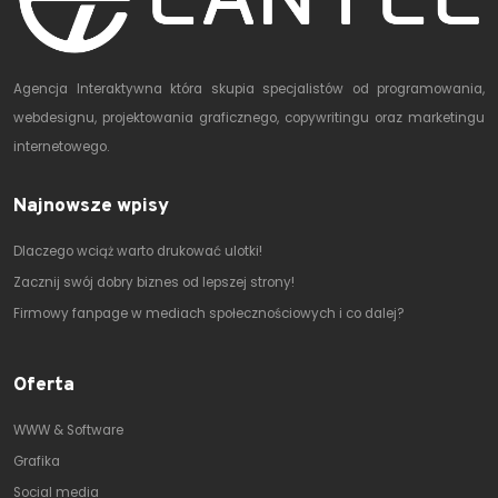
Agencja Interaktywna która skupia specjalistów od programowania,
webdesignu, projektowania graficznego, copywritingu oraz marketingu
internetowego.
Najnowsze wpisy
Dlaczego wciąż warto drukować ulotki!
Zacznij swój dobry biznes od lepszej strony!
Firmowy fanpage w mediach społecznościowych i co dalej?
Oferta
WWW & Software
Grafika
Social media