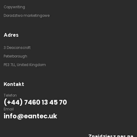
Copywriting
Doradztwo marketingowe
Adres
3 Deaconscroft
Peterborough
PE3 7LL, United Kingdom
Kontakt
Telefon
(+44) 7460 13 45 70
Email
info@eantec.uk
Znajdziesz nas na