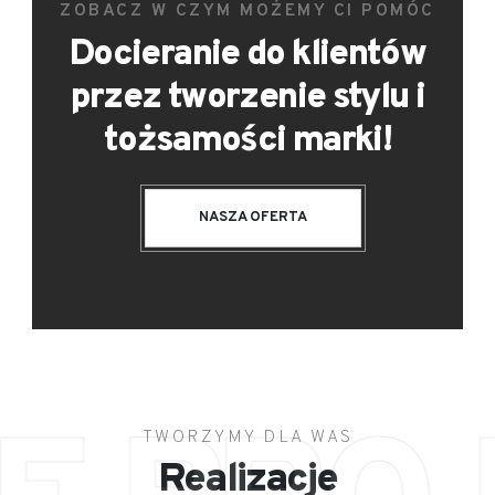
ZOBACZ W CZYM MOŻEMY CI POMÓC
Docieranie do klientów
przez tworzenie stylu i
tożsamości marki!
NASZA OFERTA
TWORZYMY DLA WAS
Realizacje