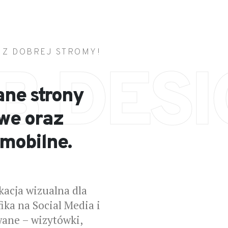
 Z DOBREJ STROMY!
B DESI
ne strony
we oraz
 mobilne.
kacja wizualna dla
fika na Social Media i
ane – wizytówki,