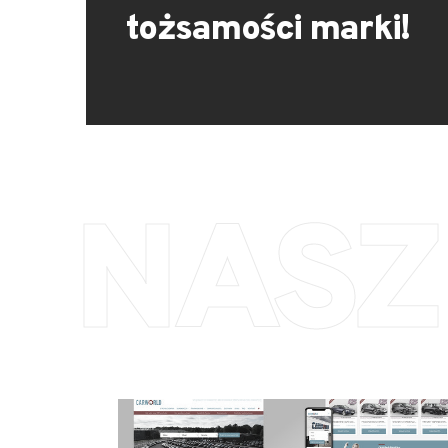
tożsamości marki!
NASZ