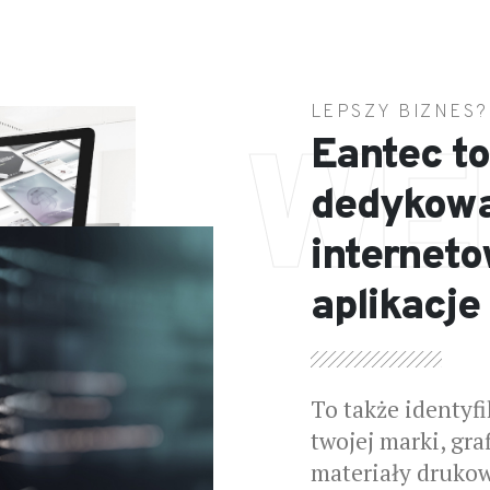
LEPSZY BIZNES?
WE
Eantec to
dedykowa
interneto
aplikacje
To także identyfi
twojej marki, gra
materiały drukow