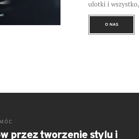
ulotki i wszystko
O NAS
OMÓC
w przez tworzenie stylu i