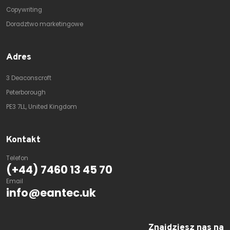
Copywriting
Doradztwo marketingowe
Adres
3 Deaconscroft
Peterborough
PE3 7LL, United Kingdom
Kontakt
Telefon
(+44) 7460 13 45 70
Email
info@eantec.uk
Znajdziesz nas na