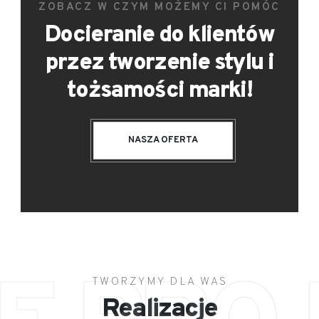
ZOBACZ W CZYM MOŻEMY CI POMÓC
Docieranie do klientów
przez tworzenie stylu i
tożsamości marki!
NASZA OFERTA
TWORZYMY DLA WAS
Realizacje