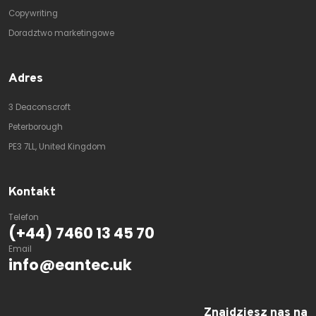
Copywriting
Doradztwo marketingowe
Adres
3 Deaconscroft
Peterborough
PE3 7LL, United Kingdom
Kontakt
Telefon
(+44) 7460 13 45 70
Email
info@eantec.uk
Znajdziesz nas na